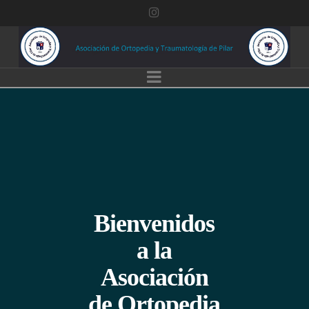
Asociación
de
Navigation
ortopedia
y
Traumatología
de
Pilar
Bienvenidos
a la
Asociación
de Ortopedia