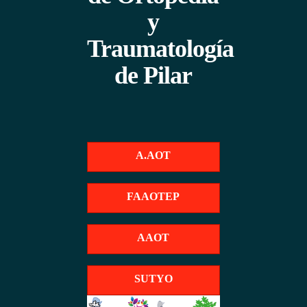
y
Traumatología
de Pilar
A.AOT
FAAOTEP
AAOT
SUTYO